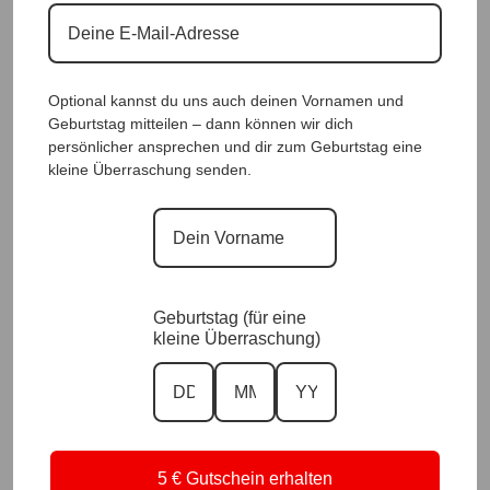
Größe
In den Warenkorb
Optional kannst du uns auch deinen Vornamen und
Teil dieses Looks
Geburtstag mitteilen – dann können wir dich
A
persönlicher ansprechen und dir zum Geburtstag eine
Vorrätig
l
kleine Überraschung senden.
t
DesignLongshirt Trendy Mandarin |Gr. UNI 38-48|, Anr.: 3452
e
r
Mehr Details >
n
59,90
€
a
t
Geburtstag (für eine
i
Größe
kleine Überraschung)
v
e
In den Warenkorb
:
Teil dieses Looks
A
Vorrätig
5 € Gutschein erhalten