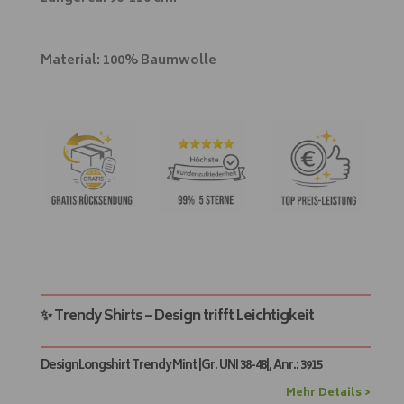
✨ Trendy Shirts – Design trifft Leichtigkeit
DesignLongshirt Trendy Mint |Gr. UNI 38-48|, Anr.: 3915
Mehr Details >