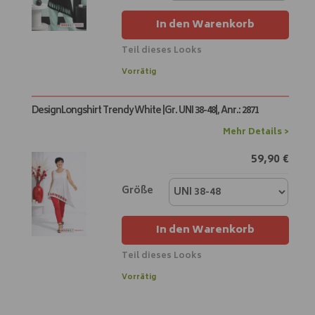
v
e
In den Warenkorb
:
Teil dieses Looks
A
Vorrätig
l
t
DesignLongshirt Trendy White |Gr. UNI 38-48|, Anr.: 2871
e
r
Mehr Details >
n
59,90
€
a
t
i
Größe
v
e
In den Warenkorb
:
Teil dieses Looks
A
Vorrätig
l
t