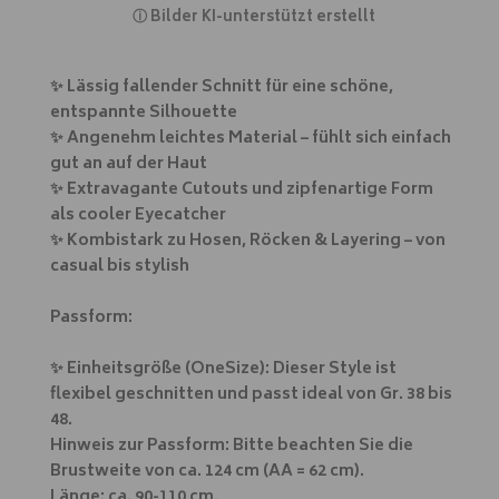
ⓘ
Bilder KI-unterstützt erstellt
✨ Lässig fallender Schnitt für eine schöne,
entspannte Silhouette
✨ Angenehm leichtes Material – fühlt sich einfach
gut an auf der Haut
✨ Extravagante Cutouts und zipfenartige Form
als cooler Eyecatcher
✨ Kombistark zu Hosen, Röcken & Layering – von
casual bis stylish
Passform:
✨ Einheitsgröße (OneSize): Dieser Style ist
flexibel geschnitten und passt ideal von Gr. 38 bis
48.
Hinweis zur Passform: Bitte beachten Sie die
Brustweite von ca. 124 cm (AA = 62 cm).
Länge: ca. 90-110 cm.