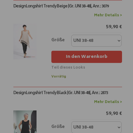
t
DesignLongshirt Trendy Beige |Gr. UNI 38-48|, Anr.: 3079
e
r
Mehr Details >
n
59,90
€
a
t
i
Größe
v
e
In den Warenkorb
:
Teil dieses Looks
A
Vorrätig
l
t
DesignLongshirt Trendy Black |Gr. UNI 38-48|, Anr.: 2873
e
r
Mehr Details >
n
59,90
€
a
t
i
Größe