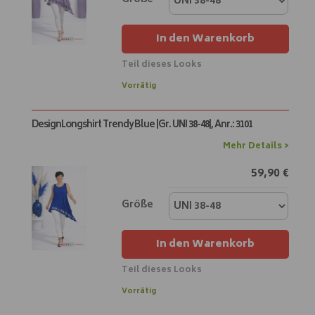
v
e
In den Warenkorb
:
Teil dieses Looks
A
Vorrätig
l
t
DesignLongshirt Trendy Blue |Gr. UNI 38-48|, Anr.: 3101
e
r
Mehr Details >
n
59,90
€
a
t
i
Größe
v
e
In den Warenkorb
:
Teil dieses Looks
A
Vorrätig
l