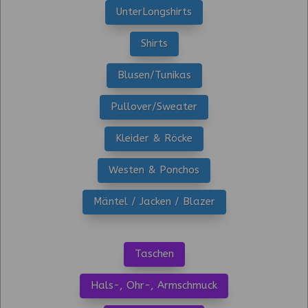
UnterLongshirts
Shirts
Blusen/Tunikas
Pullover/Sweater
Kleider & Röcke
Westen & Ponchos
Mäntel / Jacken / Blazer
Taschen
Hals-, Ohr-, Armschmuck