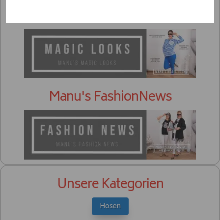
Unser Lookbook
Manu's FashionNews
Unsere Kategorien
Hosen