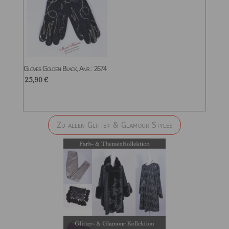
Gloves Golden Black, Anr.: 2674
25,90
€
Zu allen Glitter & Glamour Styles