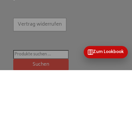
Vertrag widerrufen
Zum Lookbook
Suchen
nach:
Suchen
Home
Mein Konto
Wunschliste
Kontakt & mehr
Kategorien
Unsere Kollektionen
Farb- & Themenkollektionen
Impressum