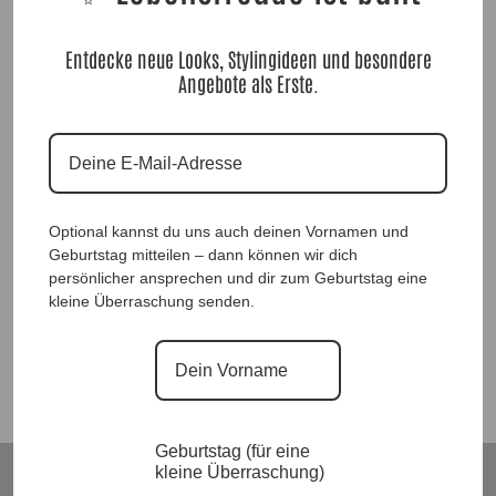
Entdecke neue Looks, Stylingideen und besondere
Angebote als Erste.
Designkleid Stella Safari |Gr. 38 bis 46|, Anr.: 3431
Optional kannst du uns auch deinen Vornamen und
Geburtstag mitteilen – dann können wir dich
69,90
€
persönlicher ansprechen und dir zum Geburtstag eine
kleine Überraschung senden.
Suchen
Geburtstag (für eine
kleine Überraschung)