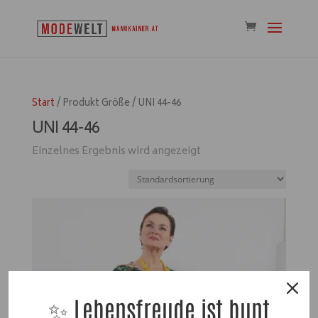
Start
/ Produkt Größe / UNI 44-46
UNI 44-46
Einzelnes Ergebnis wird angezeigt
✨ Lebensfreude ist bunt