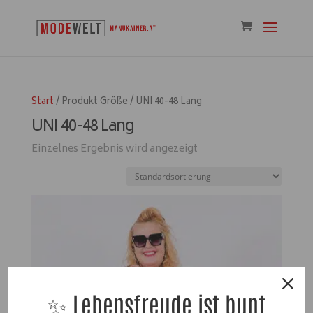
Start
/ Produkt Größe / UNI 40-48 Lang
UNI 40-48 Lang
Einzelnes Ergebnis wird angezeigt
✨ Lebensfreude ist bunt