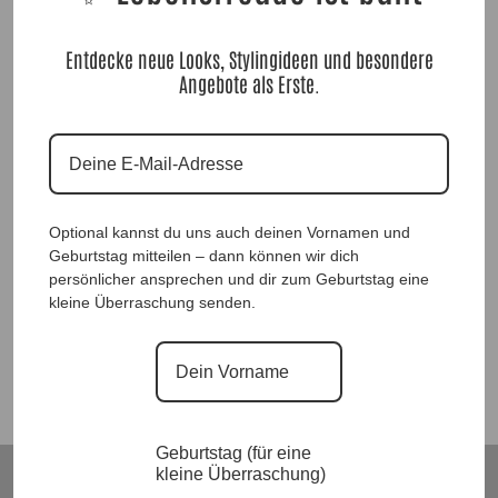
Entdecke neue Looks, Stylingideen und besondere
Angebote als Erste.
SpitzenLongshirt Clarissa Red |Gr. UNI 40-46/48|, Anr.: 3815
Optional kannst du uns auch deinen Vornamen und
Geburtstag mitteilen – dann können wir dich
32,90
€
persönlicher ansprechen und dir zum Geburtstag eine
kleine Überraschung senden.
Suchen
Geburtstag (für eine
kleine Überraschung)