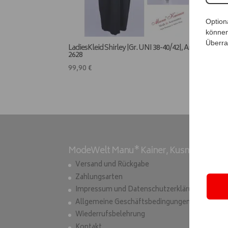
Option
können
Überra
LadiesKleid Shirley |Gr. UNI 38-40/42|, Anr.:
2628
99,90
€
ModeWelt Manu* Kainer, Kusmanekstrass
Versand und Rückgabe
Zahlungsarten
Impressum und Datenschutzerklärung
Allgemeine Geschäftsbedingungen
Wiederrufsbelehrung
Kontakt