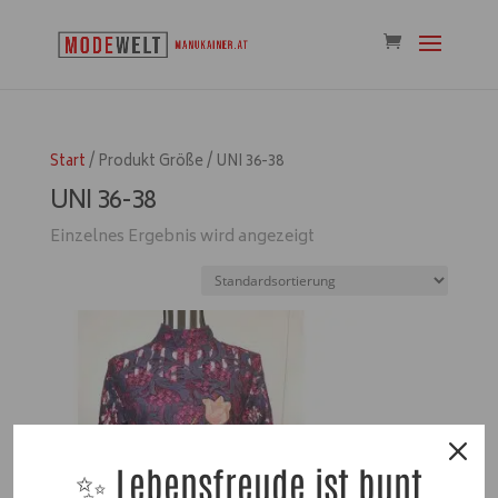
Start
/ Produkt Größe / UNI 36-38
UNI 36-38
Einzelnes Ergebnis wird angezeigt
✨ Lebensfreude ist bunt