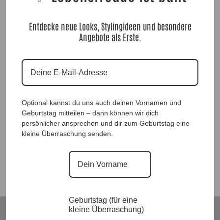
Entdecke neue Looks, Stylingideen und besondere
Angebote als Erste.
Spitzenkleid Purple |Gr. UNI 36-38|, Anr.: 876
Optional kannst du uns auch deinen Vornamen und
Geburtstag mitteilen – dann können wir dich
69,90
€
persönlicher ansprechen und dir zum Geburtstag eine
kleine Überraschung senden.
Suchen
Geburtstag (für eine
kleine Überraschung)