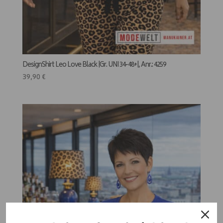
DesignShirt Leo Love Black |Gr. UNI 34-48+|, Anr.: 4259
39,90
€