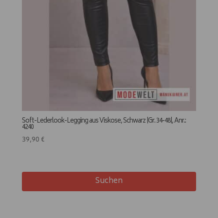
Soft-Lederlook-Legging aus Viskose, Schwarz |Gr. 34-48|, Anr.:
4240
39,90
€
Suchen