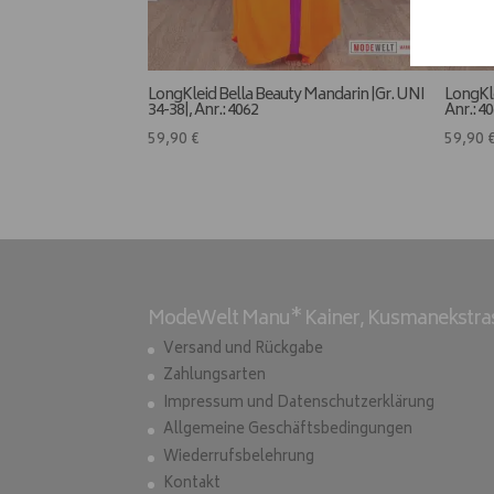
LongKleid Bella Beauty Mandarin |Gr. UNI
LongKle
34-38|, Anr.: 4062
Anr.: 4
59,90
€
59,90
ModeWelt Manu* Kainer, Kusmanekstrass
Versand und Rückgabe
Zahlungsarten
Impressum und Datenschutzerklärung
Allgemeine Geschäftsbedingungen
Wiederrufsbelehrung
Kontakt