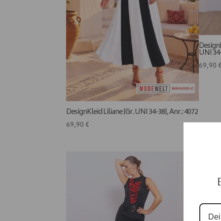
Design
UNI 34-
69,90
DesignKleid Liliane |Gr. UNI 34-38|, Anr.: 4072
69,90
€
E