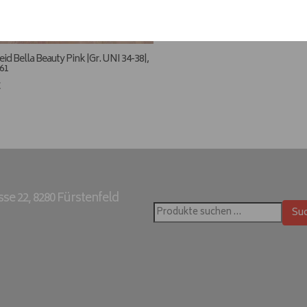
id Bella Beauty Pink |Gr. UNI 34-38|,
061
€
e 22, 8280 Fürstenfeld
Su
Suchen
nach: