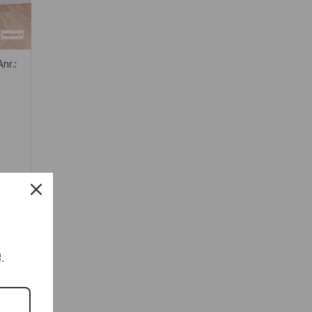
nr.:
e.