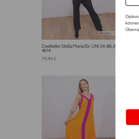
Option
können
Überra
Zweiteiler Stella Maria |Gr. UNI 34-38|, Anr.:
4074
79,90
€