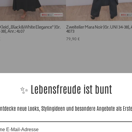
Kleid „Black&White Elegance“ |Gr.
Zweiteiler Mara Noir |Gr. UNI 34-38|, A
38|, Anr.: 4107
4073
€
79,90
€
✨ Lebensfreude ist bunt
ntdecke neue Looks, Stylingideen und besondere Angebote als Erst