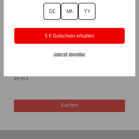
5 € Gutschein erhalten
Jederzeit abmeldbar.
DesignJeans The Eye |Gr. 38 bis 46|, Anr.: 2822
89,90
€
Suchen