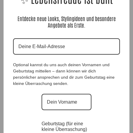
Entdecke neue Looks, Stylingideen und besondere
Angebote als Erste.
DesignRock „The Eye“ |Gr. 38 bis 46|, Anr.: 2905
Optional kannst du uns auch deinen Vornamen und
Geburtstag mitteilen – dann können wir dich
89,90
€
persönlicher ansprechen und dir zum Geburtstag eine
kleine Überraschung senden.
Ausverkauft
Geburtstag (für eine
kleine Überraschung)