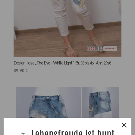
DesignHose „The Eye – White Light“ |Gr. 38 bis 46|, Anr.: 2918
89,90
€
✨ Lebensfreude ist bunt