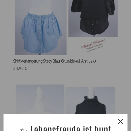
ShirtVerlängerung Stacy Blau |Gr. 36 bis 46|, Anr.: 3273
24,90
€
✨ Lebensfreude ist bunt