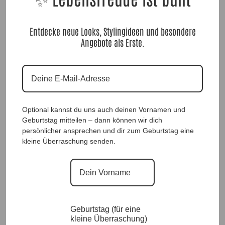
Entdecke neue Looks, Stylingideen und besondere
Angebote als Erste.
ShirtVerlängerung Stacy Schwarz |Gr. 36 bis 46|, Anr.: 3272
Optional kannst du uns auch deinen Vornamen und
Geburtstag mitteilen – dann können wir dich
24,90
€
persönlicher ansprechen und dir zum Geburtstag eine
kleine Überraschung senden.
Geburtstag (für eine
kleine Überraschung)