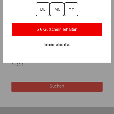
5 € Gutschein erhalten
Jederzeit abmeldbar.
ShirtVerlängerung Stacy Weiß |Gr. 36 bis 46|, Anr.: 3274
24,90
€
Suchen