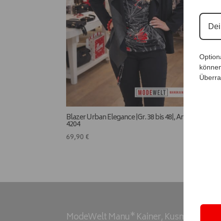
Option
können
Überra
Blazer Urban Elegance |Gr. 38 bis 48|, Anr.:
BlusenSh
4204
4205
69,90
€
59,90
ModeWelt Manu* Kainer, Kusmanekstrass