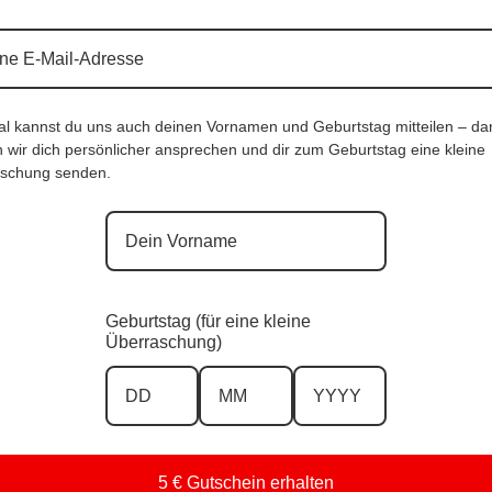
al kannst du uns auch deinen Vornamen und Geburtstag mitteilen – da
 wir dich persönlicher ansprechen und dir zum Geburtstag eine kleine
schung senden.
irt Floral Classic |Gr. 34 bis 48|, Anr.:
WasserfallBluse Elegance Flow |Gr. 34
48|, Anr.: 4206
€
59,90
€
Geburtstag (für eine kleine
Überraschung)
e 22, 8280 Fürstenfeld
5 € Gutschein erhalten