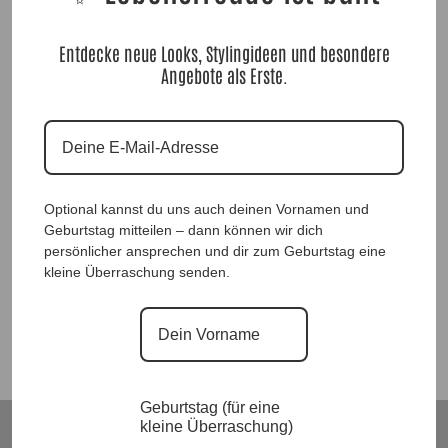
Entdecke neue Looks, Stylingideen und besondere
Angebote als Erste.
DesignHose Business Chic Bordeaux |Gr. 38 bis 50|, Anr.: 4177
Optional kannst du uns auch deinen Vornamen und
Geburtstag mitteilen – dann können wir dich
79,90
€
persönlicher ansprechen und dir zum Geburtstag eine
kleine Überraschung senden.
Suchen
Geburtstag (für eine
kleine Überraschung)