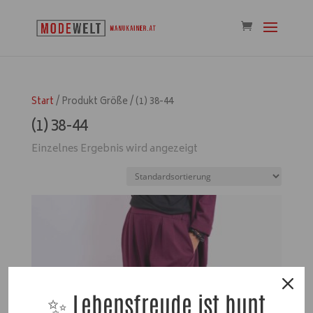
Start
/ Produkt Größe / (1) 38-44
(1) 38-44
Einzelnes Ergebnis wird angezeigt
✨ Lebensfreude ist bunt