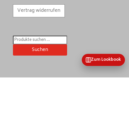
Vertrag widerrufen
Suchen
nach:
Suchen
Zum Lookbook
Home
Mein Konto
Wunschliste
Kontakt & mehr
Kategorien
Unsere Kollektionen
Farb- & Themenkollektionen
Impressum