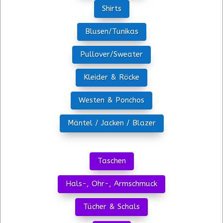
Shirts
Blusen/Tunikas
Pullover/Sweater
Kleider & Röcke
Westen & Ponchos
Mäntel / Jacken / Blazer
Taschen
Hals-, Ohr-, Armschmuck
Tücher & Schals