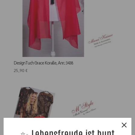
DesignTuch Grace Koralle, Anr.: 3438
25,90
€
✨ Lebensfreude ist bunt