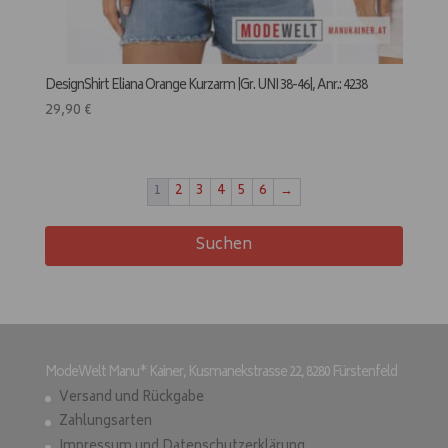
DesignShirt Eliana Orange Kurzarm |Gr. UNI 38-46|, Anr.: 4238
29,90
€
1
2
3
4
5
6
→
Suchen
ModeWelt Manu* Kainer, Kusmanekstrasse 22, 8280 Fürstenfeld
Versand und Rückgabe
Zahlungsarten
Impressum und Datenschutzerklärung