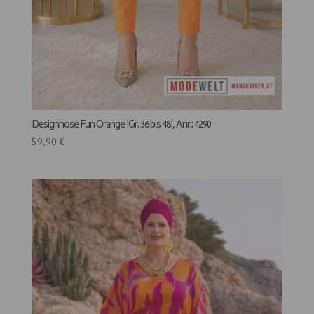
Designhose Fun Orange |Gr. 36 bis 48|, Anr.: 4290
59,90
€