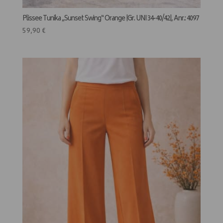
Plissee Tunika „Sunset Swing“ Orange |Gr. UNI 34-40/42|, Anr.: 4097
59,90
€