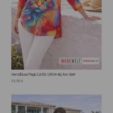
Hemdbluse Magic Cat |Gr. UNI 34-46|, Anr.: 4269
59,90
€