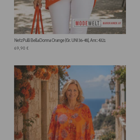
NetzPulli BellaDonna Orange |Gr. UNI 36-48|, Anr.: 4321
69,90
€