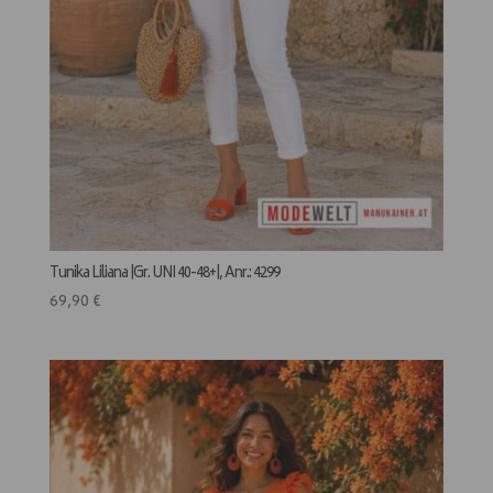
Tunika Liliana |Gr. UNI 40-48+|, Anr.: 4299
69,90
€