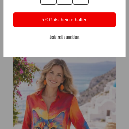
5 € Gutschein erhalten
SweaterShirt Florance NeonGlitz Orange |Gr. UNI 36-46|, Anr.: 3691
Jederzeit abmeldbar.
59,90
€