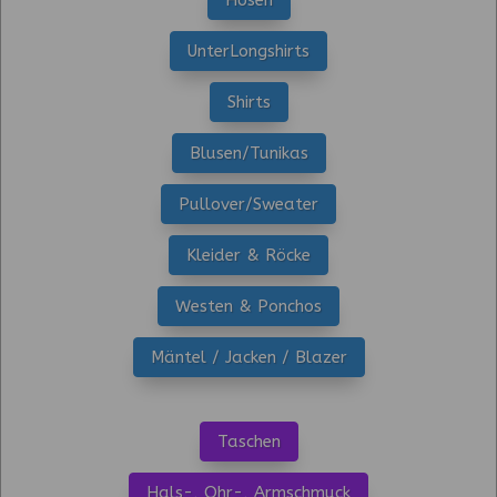
UnterLongshirts
Shirts
Blusen/Tunikas
Pullover/Sweater
Kleider & Röcke
Westen & Ponchos
Mäntel / Jacken / Blazer
Taschen
Hals-, Ohr-, Armschmuck