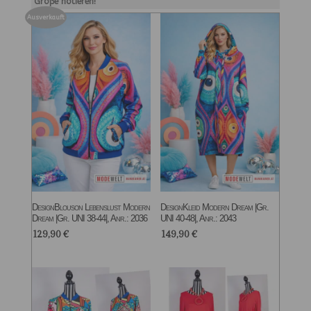
Größe notieren!
Ausverkauft
DesignBlouson Lebenslust Modern
DesignKleid Modern Dream |Gr.
Dream |Gr. UNI 38-44|, Anr.: 2036
UNI 40-48|, Anr.: 2043
129,90
€
149,90
€