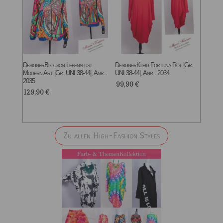
DesignerBlouson Lebenslust
DesignerKleid Fortuna Rot |Gr.
Modern Art |Gr. UNI 38-44|, Anr.:
UNI 38-44|, Anr.: 2034
2035
99,90
€
129,90
€
Zu allen High-Fashion Styles