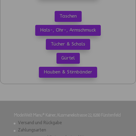
Taschen
Hals-, Ohr-, Armschmuck
Tücher & Schals
Gürtel
Hauben & Stirnbänder
ModeWelt Manu* Kainer, Kusmanekstrasse 22, 8280 Fürstenfeld
Versand und Rückgabe
Zahlungsarten