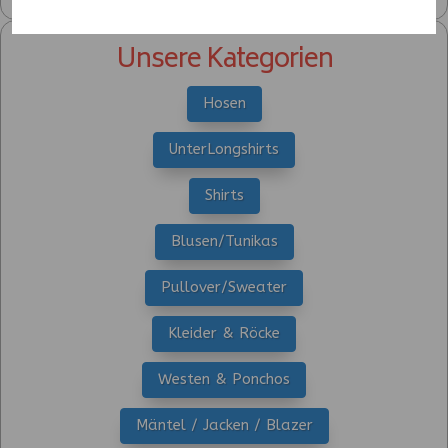
Unsere Kategorien
Hosen
UnterLongshirts
Shirts
Blusen/Tunikas
Pullover/Sweater
Kleider & Röcke
Westen & Ponchos
Mäntel / Jacken / Blazer