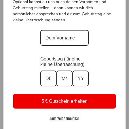
Unsere Kollektionen
Optional kannst du uns auch deinen Vornamen und
Geburtstag mitteilen – dann können wir dich
persönlicher ansprechen und dir zum Geburtstag eine
kleine Überraschung senden.
Unser Lookbook
Geburtstag (für eine
kleine Überraschung)
Manu's FashionNews
5 € Gutschein erhalten
Jederzeit abmeldbar.