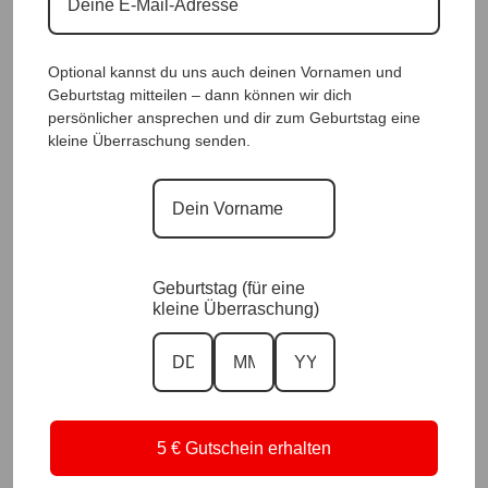
DesignCrashhose Black |Gr. UNI
36-48|, Anr.: 2741
Designhose Black Fun |Gr. 36 bis
Optional kannst du uns auch deinen Vornamen und
48|, Anr.: 2863
59,90
€
Geburtstag mitteilen – dann können wir dich
59,90
€
persönlicher ansprechen und dir zum Geburtstag eine
kleine Überraschung senden.
Geburtstag (für eine
kleine Überraschung)
Designhose Luxury Star Schwarz
|Gr. 36 bis 48|, Anr.: 2480
59,90
€
5 € Gutschein erhalten
Designhose Red Fun |Gr. 36 bis 48|,
Anr.: 2759