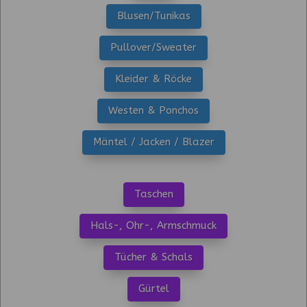
Blusen/Tunikas
Pullover/Sweater
Kleider & Röcke
Westen & Ponchos
Mäntel / Jacken / Blazer
Taschen
Hals-, Ohr-, Armschmuck
Tücher & Schals
Gürtel