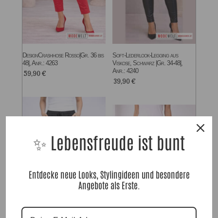
DesignCrashhose Rosso|Gr. 36 bis
Soft-Lederlook-Legging aus
48|, Anr.: 4263
Viskose, Schwarz |Gr. 34-48|,
Anr.: 4240
59,90
€
39,90
€
✨ Lebensfreude ist bunt
Entdecke neue Looks, Stylingideen und besondere
Angebote als Erste.