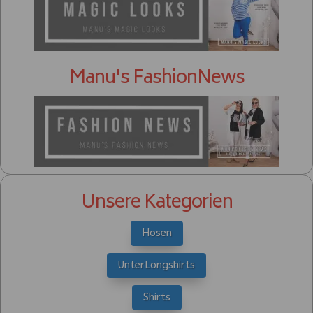
Manu's FashionNews
Unsere Kategorien
Hosen
UnterLongshirts
Shirts