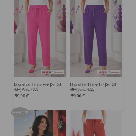
DesignHose Helena Pink |Gr. 38-
DesignHose Helena Lila |Gr. 38-
48+|, Anr.: 4333
48+|, Anr.: 4329
59,90
€
59,90
€
Ausverkauft