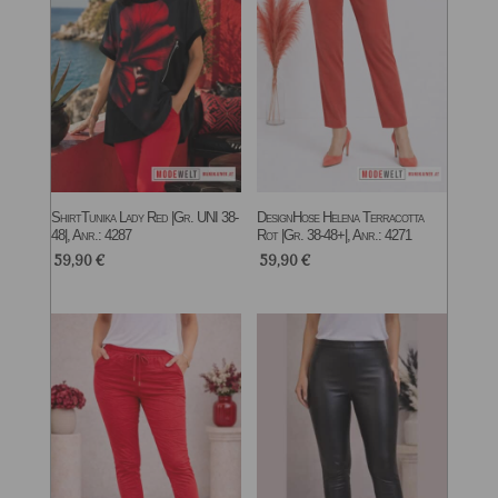
ShirtTunika Lady Red |Gr. UNI 38-
DesignHose Helena Terracotta
48|, Anr.: 4287
Rot |Gr. 38-48+|, Anr.: 4271
59,90
€
59,90
€