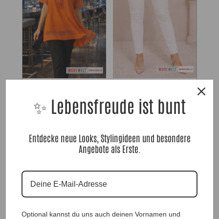
DesignShirt Sandria Orange |Gr.
DesignCrashHose White |Gr. 36 bis
UNI 36-48+|, Anr.: 3932
48|, Anr.: 2892
✨ Lebensfreude ist bunt
39,90
€
59,90
€
Entdecke neue Looks, Stylingideen und besondere
Angebote als Erste.
Optional kannst du uns auch deinen Vornamen und