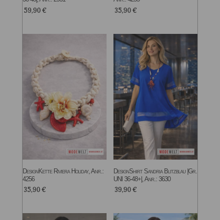
59,90
€
35,90
€
DesignKette Riviera Holiday, Anr.:
DesignShirt Sandria Blitzblau |Gr.
4256
UNI 36-48+|, Anr.: 3630
35,90
€
39,90
€