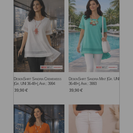
DesignShirt Sandria Cremeweiß
DesignShirt Sandria Mint |Gr. UNI
|Gr. UNI 36-48+|, Anr.: 3994
36-48+|, Anr.: 3993
39,90
€
39,90
€