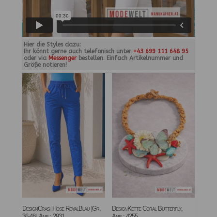
Hier die Styles dazu:
Ihr könnt gerne auch telefonisch unter
+43 699 111 648 95
oder via
Messenger
bestellen. Einfach Artikelnummer und
Größe notieren!
DesignCrashHose RoyalBlau |Gr.
DesignKette Coral Butterfly,
36-48|, Anr.: 2931
Anr.: 4255