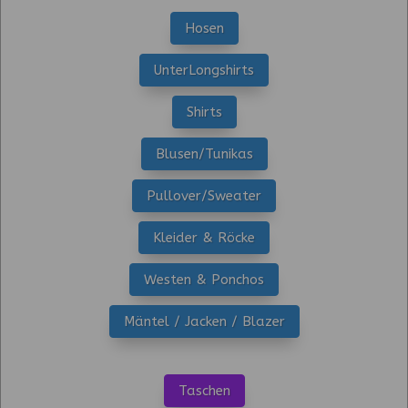
Hosen
UnterLongshirts
Shirts
Blusen/Tunikas
Pullover/Sweater
Kleider & Röcke
Westen & Ponchos
Mäntel / Jacken / Blazer
Taschen