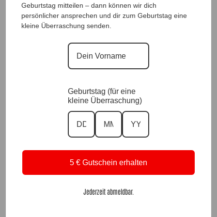
Geburtstag mitteilen – dann können wir dich
persönlicher ansprechen und dir zum Geburtstag eine
kleine Überraschung senden.
Designhose Blue Fun |Gr. 36 bis
Designhose White Fun |Gr. 36 bis
48|, Anr.: 3535
48|, Anr.: 2821
59,90
€
59,90
€
Geburtstag (für eine
kleine Überraschung)
Zu allen Sandria Shirts
Dazu passende Hosen
5 € Gutschein erhalten
Zu unseren Blusen & Tunika
Zu unseren Bestsellern
Jederzeit abmeldbar.
Zu unseren Accessoires