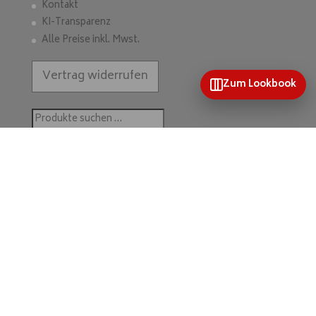
Kontakt
KI-Transparenz
Alle Preise inkl. Mwst.
Vertrag widerrufen
Zum Lookbook
Suchen
nach:
Suchen
Home
Mein Konto
Wunschliste
Kontakt & mehr
Kategorien
Unsere Kollektionen
Farb- & Themenkollektionen
Impressum