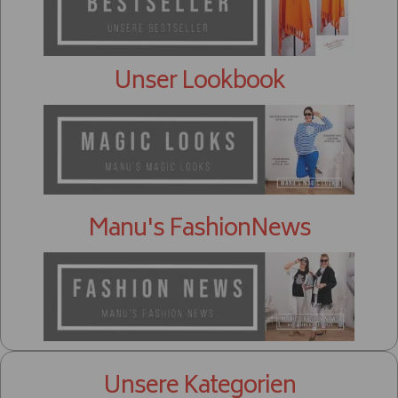
Unser Lookbook
Manu's FashionNews
Unsere Kategorien