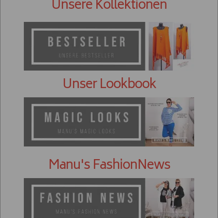
Unsere Kollektionen
Unser Lookbook
Manu's FashionNews