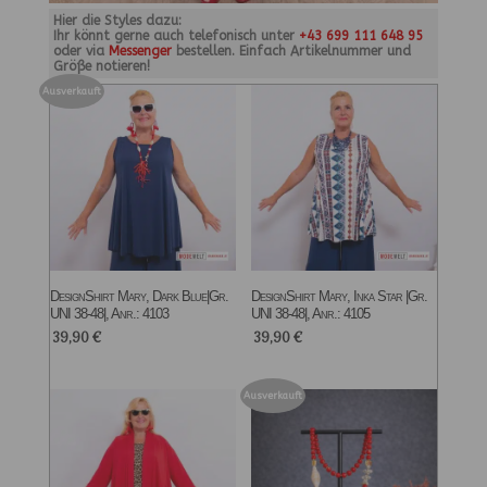
Hier die Styles dazu:
Ihr könnt gerne auch telefonisch unter
+43 699 111 648 95
oder via
Messenger
bestellen. Einfach Artikelnummer und
Größe notieren!
Ausverkauft
DesignShirt Mary, Dark Blue|Gr.
DesignShirt Mary, Inka Star |Gr.
UNI 38-48|, Anr.: 4103
UNI 38-48|, Anr.: 4105
39,90
€
39,90
€
Ausverkauft