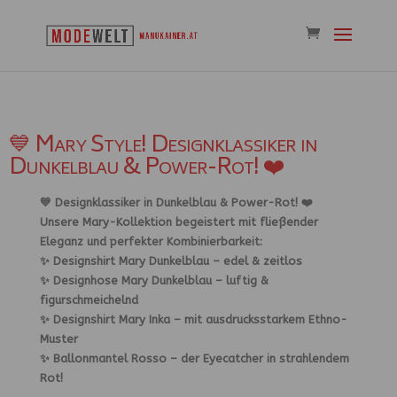
💙 Mary Style! Designklassiker in
Dunkelblau & Power-Rot! ❤️
💙
Designklassiker in Dunkelblau & Power-Rot!
❤️
Unsere
Mary-Kollektion
begeistert mit fließender
Eleganz und perfekter Kombinierbarkeit:
✨
Designshirt Mary Dunkelblau
– edel & zeitlos
✨
Designhose Mary Dunkelblau
– luftig &
figurschmeichelnd
✨
Designshirt Mary Inka
– mit ausdrucksstarkem Ethno-
Muster
✨
Ballonmantel Rosso
– der Eyecatcher in strahlendem
Rot!