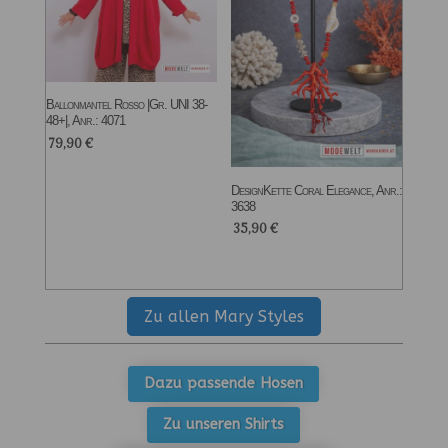
Ballonmantel Rosso |Gr. UNI 38-
48+|, Anr.: 4071
79,90
€
DesignKette Coral Elegance, Anr.:
3638
35,90
€
Zu allen Mary Styles
Dazu passende Hosen
Zu unseren Shirts