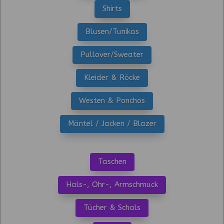
Shirts
Blusen/Tunikas
Pullover/Sweater
Kleider & Röcke
Westen & Ponchos
Mäntel / Jacken / Blazer
Taschen
Hals-, Ohr-, Armschmuck
Tücher & Schals