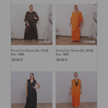
Kaftan Cleo Nougat |Gr. 42-54|,
Kaftan Cleo Orange |Gr. 42-54|,
Anr.: 3948
Anr.: 3945
59,90
€
59,90
€