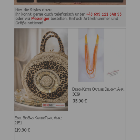
Hier die Styles dazu:
Ihr könnt gerne auch telefonisch unter
+43 699 111 648 95
oder via
Messenger
bestellen. Einfach Artikelnummer und
Größe notieren!
DesignKette Orange Delight, Anr.:
3639
35,90
€
Edel BigBag KaribikFlair, Anr.:
2151
119,90
€