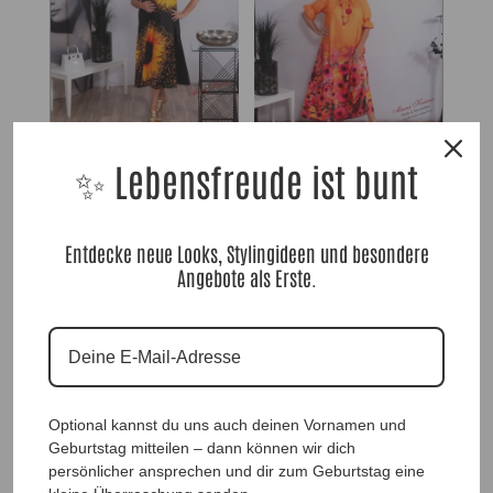
Designkleid Orange Flower |Gr.
✨ Lebensfreude ist bunt
UNI 38-44|, Anr.: 3473
Designerkleid Summer Dream by
Taffi – Orange |Gr. UNI 40-50|,
69,90
€
Anr.: 1606
129,90
€
Entdecke neue Looks, Stylingideen und besondere
Angebote als Erste.
Optional kannst du uns auch deinen Vornamen und
Geburtstag mitteilen – dann können wir dich
Ohrringe Golden Luxury, Anr.:
persönlicher ansprechen und dir zum Geburtstag eine
3403