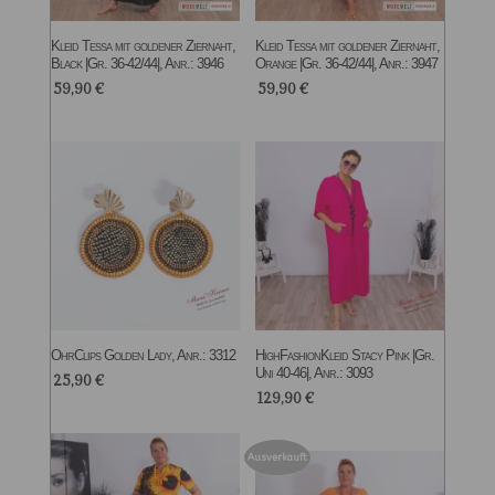
Kleid Tessa mit goldener Ziernaht,
Kleid Tessa mit goldener Ziernaht,
Black |Gr. 36-42/44|, Anr.: 3946
Orange |Gr. 36-42/44|, Anr.: 3947
59,90
€
59,90
€
OhrClips Golden Lady, Anr.: 3312
HighFashionKleid Stacy Pink |Gr.
Uni 40-46|, Anr.: 3093
25,90
€
129,90
€
Ausverkauft