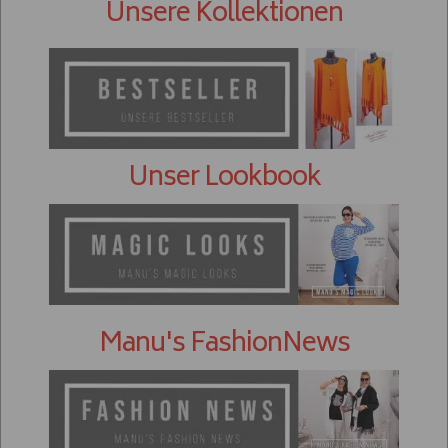
Unsere Kollektionen
Unser Lookbook
Manu's FashionNews