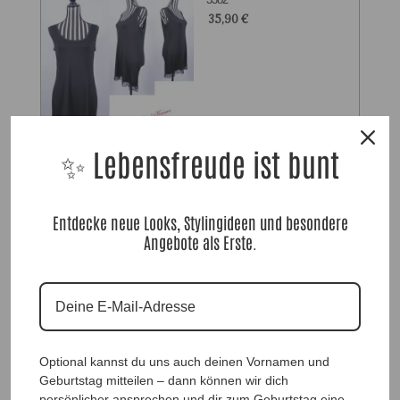
35,90
€
✨ Lebensfreude ist bunt
SpitzenUnterLongshirt Eve
Schwarz |Gr. UNI 38-46|, Anr.:
3248
22,90
€
Entdecke neue Looks, Stylingideen und besondere
Angebote als Erste.
Zu allen Black & White Styles
Zu unseren Blusen & Tunika
Optional kannst du uns auch deinen Vornamen und
Geburtstag mitteilen – dann können wir dich
Zu unseren Kleidern & Röcken
persönlicher ansprechen und dir zum Geburtstag eine