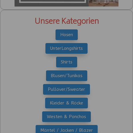
Unsere Kategorien
Hosen
UnterLongshirts
Shirts
Blusen/Tunikas
Pullover/Sweater
Kleider & Röcke
Westen & Ponchos
Mäntel / Jacken / Blazer