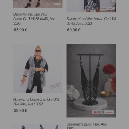
DesignMantelKleid Wild
Animal|Gr. UNI 38-44/46|, Anr.:
SweaterKleid Wild Animal |Gr. UNI
3190
38-46|, Anr.: 3823
65,90
€
69,90
€
Netzmantel Urban Chic |Gr. UNI
36-42/44|, Anr.: 3692
59,90
€
Designkette Black Perl, Anr.:
3382