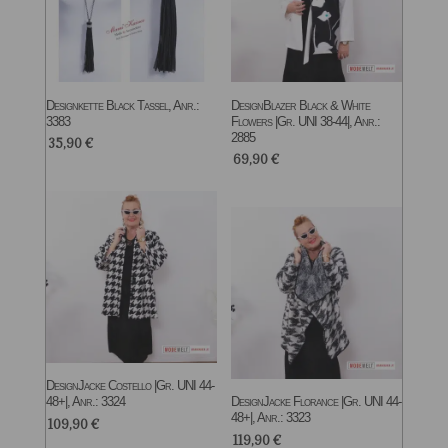
Designkette Black Tassel, Anr.:
DesignBlazer Black & White
3383
Flowers |Gr. UNI 38-44|, Anr.:
2885
35,90
€
69,90
€
DesignJacke Costello |Gr. UNI 44-
48+|, Anr.: 3324
DesignJacke Florance |Gr. UNI 44-
48+|, Anr.: 3323
109,90
€
119,90
€