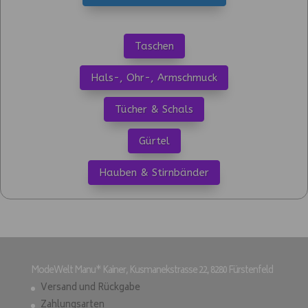
Taschen
Hals-, Ohr-, Armschmuck
Tücher & Schals
Gürtel
Hauben & Stirnbänder
ModeWelt Manu* Kainer, Kusmanekstrasse 22, 8280 Fürstenfeld
Versand und Rückgabe
Zahlungsarten