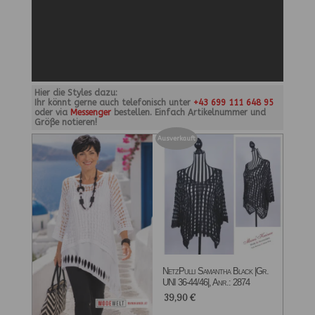
Hier die Styles dazu:
Ihr könnt gerne auch telefonisch unter
+43 699 111 648 95
oder via
Messenger
bestellen. Einfach Artikelnummer und
Größe notieren!
Ausverkauft
NetzPulli Samantha Black |Gr.
UNI 36-44/46|, Anr.: 2874
39,90
€