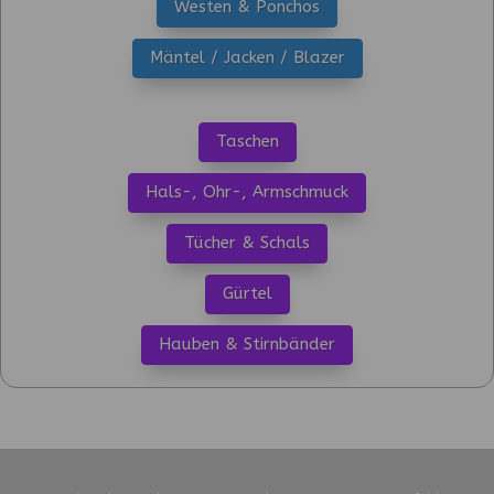
Westen & Ponchos
Mäntel / Jacken / Blazer
Taschen
Hals-, Ohr-, Armschmuck
Tücher & Schals
Gürtel
Hauben & Stirnbänder