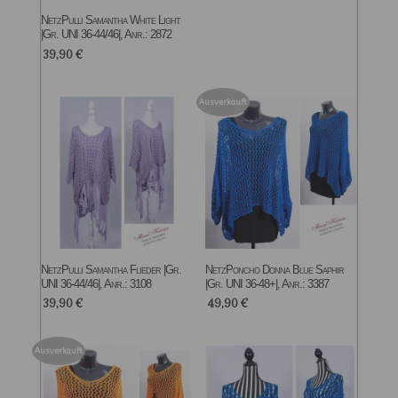
NetzPulli Samantha White Light
|Gr. UNI 36-44/46|, Anr.: 2872
39,90
€
Ausverkauft
NetzPulli Samantha Flieder |Gr.
NetzPoncho Donna Blue Saphir
UNI 36-44/46|, Anr.: 3108
|Gr. UNI 36-48+|, Anr.: 3387
39,90
€
49,90
€
Ausverkauft