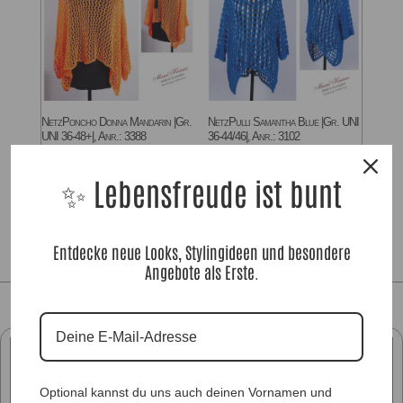
NetzPoncho Donna Mandarin |Gr.
NetzPulli Samantha Blue |Gr. UNI
UNI 36-48+|, Anr.: 3388
36-44/46|, Anr.: 3102
49,90
€
39,90
€
✨ Lebensfreude ist bunt
Entdecke neue Looks, Stylingideen und besondere
Angebote als Erste.
Optional kannst du uns auch deinen Vornamen und