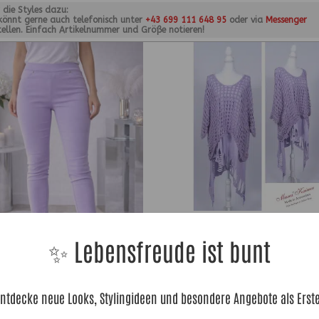
r die Styles dazu:
 könnt gerne auch telefonisch unter
+43 699 111 648 95
oder via
Messenger
tellen. Einfach Artikelnummer und Größe notieren!
NetzPulli Samantha Flieder |Gr. UNI 36-44
Anr.: 3108
✨ Lebensfreude ist bunt
39,90
€
ntdecke neue Looks, Stylingideen und besondere Angebote als Erst
ose Fun Flieder|Gr. 36 bis 48|, Anr.: