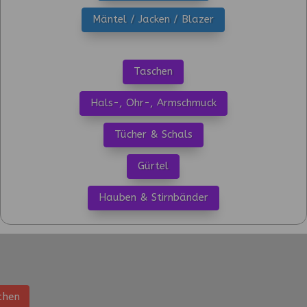
Mäntel / Jacken / Blazer
Taschen
Hals-, Ohr-, Armschmuck
Tücher & Schals
Gürtel
Hauben & Stirnbänder
chen