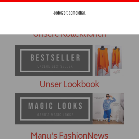
Jederzeit abmeldbar.
Unsere Kollektionen
Unser Lookbook
Manu's FashionNews