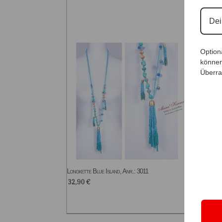
3587
59,9
Option
können
Überra
Longkette Blue Island, Anr.: 3011
32,90
€