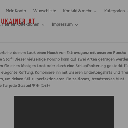
Mein Konto
Wunschliste
Kontakt & mehr
Kategorien
& Themenkollektionen
Impressum
Verleihe deinem Look einen Hauch von Extravaganz mit unserem Poncho
e Star“! Dieser vielseitige Poncho kann auf zwei Arten getragen werde
n für einen lässigen Look oder durch eine Schlupfhalterung gesteckt fü
 elegante Raffung. Kombiniere ihn mit unseren Underlongshirts und Tre
ts, um deinen Stil zu perfektionieren. Ein zeitloses, trendstarkes Must-
 für jede Saison! 💙🌟 (149)