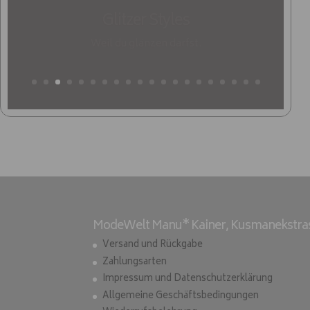
Glitzer Styles
Weil du glänzen darfst.
ModeWelt Manu* Kainer, Kusmanekstrass
Versand und Rückgabe
Zahlungsarten
Impressum und Datenschutzerklärung
Allgemeine Geschäftsbedingungen