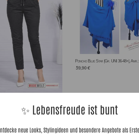
Poncho Blue Star |Gr. UNI 36-48+|, Anr.
59,90
€
Crashhose Black |Gr. UNI 36-48|, Anr.:
✨ Lebensfreude ist bunt
0
€
ntdecke neue Looks, Stylingideen und besondere Angebote als Erst