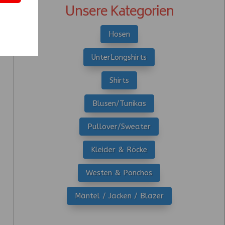
Unsere Kategorien
Hosen
UnterLongshirts
Shirts
Blusen/Tunikas
Pullover/Sweater
Kleider & Röcke
Westen & Ponchos
Mäntel / Jacken / Blazer