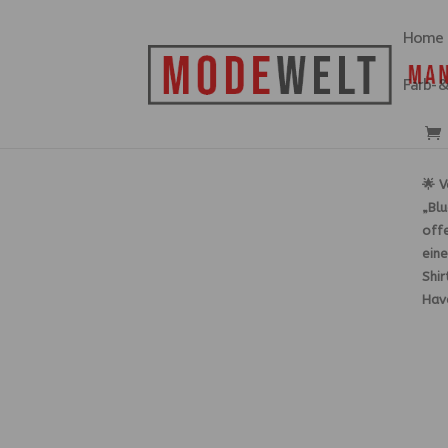
Home
Farb- 
💙 Strahle mit dem „Blue Star“ Poncho!
🌟 
„Blu
offe
eine
Shir
Have