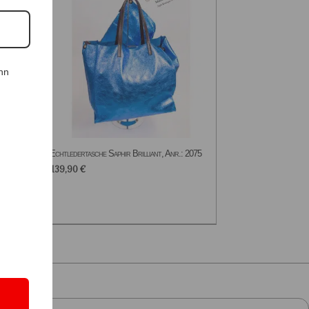
nn
.: 2496
Echtledertasche Saphir Brilliant, Anr.: 2075
139,90
€