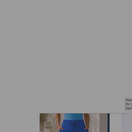
Hie
Ihr
bes