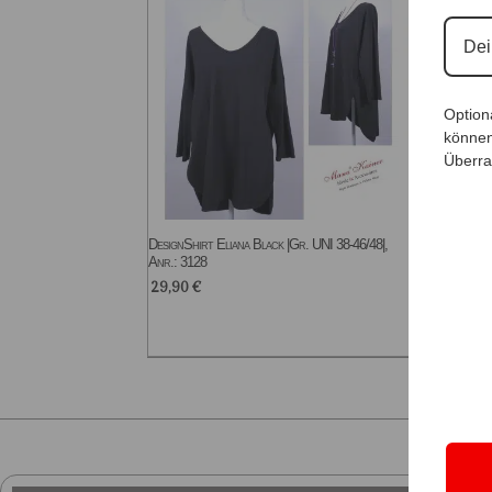
Option
können
Überra
DesignShirt Eliana Black |Gr. UNI 38-46/48|,
Legging
Anr.: 3128
29,9
29,90
€