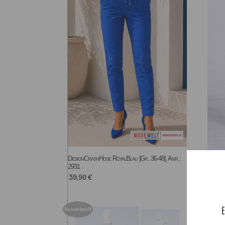
DesignCrashHose RoyalBlau |Gr. 36-48|, Anr.:
Design
2931
2741
59,90
€
59,9
E
Ausverkauft