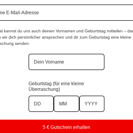
al kannst du uns auch deinen Vornamen und Geburtstag mitteilen – da
 wir dich persönlicher ansprechen und dir zum Geburtstag eine kleine
schung senden.
s Blitzblau |Gr. UNI 36-42|, Anr.: 3177
DesignJeans Black Stone |Gr. 38-48|, Anr
0
€
69,90
€
Geburtstag (für eine kleine
Überraschung)
5 € Gutschein erhalten