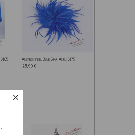
: 3165
Anstecknadel Blue Star, Anr.: 3175
25,90
€
e.