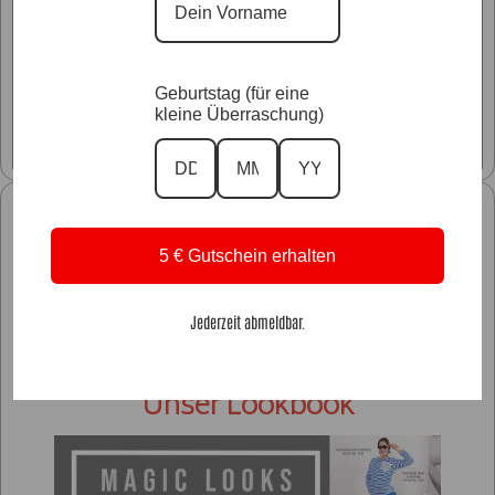
Glitzer Styles
Geburtstag (für eine
kleine Überraschung)
Unsere Kollektionen
5 € Gutschein erhalten
Jederzeit abmeldbar.
Unser Lookbook