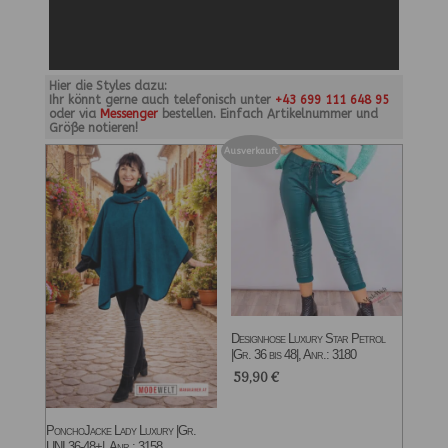
Hier die Styles dazu:
Ihr könnt gerne auch telefonisch unter
+43 699 111 648 95
oder via
Messenger
bestellen. Einfach Artikelnummer und
Größe notieren!
Ausverkauft
Designhose Luxury Star Petrol
|Gr. 36 bis 48|, Anr.: 3180
59,90
€
PonchoJacke Lady Luxury |Gr.
UNI 36-48+|, Anr.: 3158