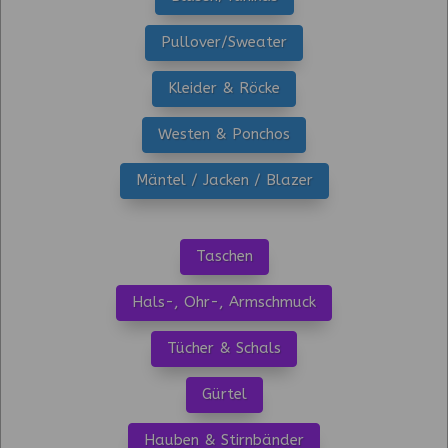
Pullover/Sweater
Kleider & Röcke
Westen & Ponchos
Mäntel / Jacken / Blazer
Taschen
Hals-, Ohr-, Armschmuck
Tücher & Schals
Gürtel
Hauben & Stirnbänder