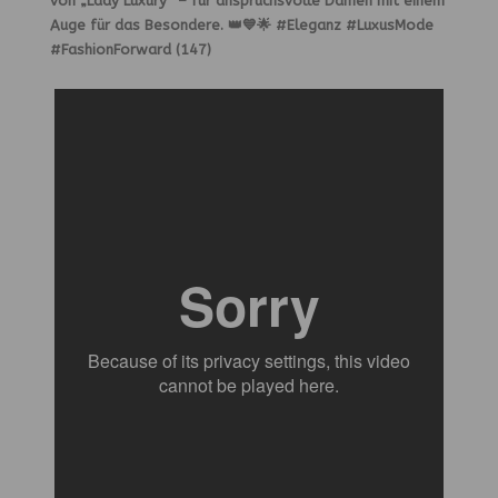
von „Lady Luxury“ – für anspruchsvolle Damen mit einem
Auge für das Besondere. 👑💙🌟 #Eleganz #LuxusMode
#FashionForward (147)