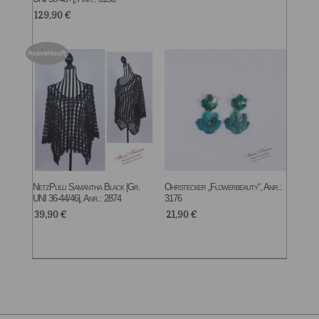
129,90
€
Ausverkauft
NetzPulli Samantha Black |Gr.
Ohrstecker „Flowerbeauty“, Anr.:
UNI 36-44/46|, Anr.: 2874
3176
39,90
€
21,90
€