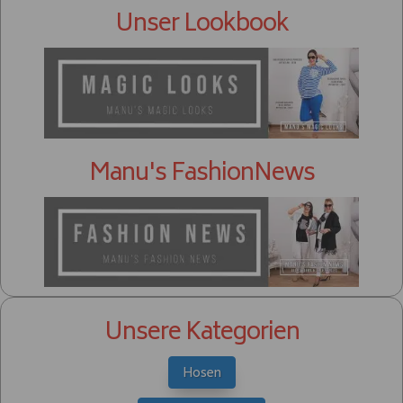
Unser Lookbook
Manu's FashionNews
Unsere Kategorien
Hosen