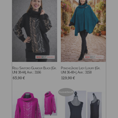
Rolli Santoro Glamour Black |Gr.
PonchoJacke Lady Luxury |Gr.
UNI 38-44|, Anr.: 3166
UNI 36-48+|, Anr.: 3158
65,90
€
129,90
€
Ausverkauft