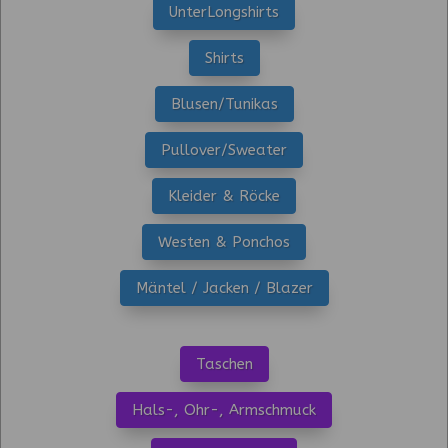
UnterLongshirts
Shirts
Blusen/Tunikas
Pullover/Sweater
Kleider & Röcke
Westen & Ponchos
Mäntel / Jacken / Blazer
Taschen
Hals-, Ohr-, Armschmuck