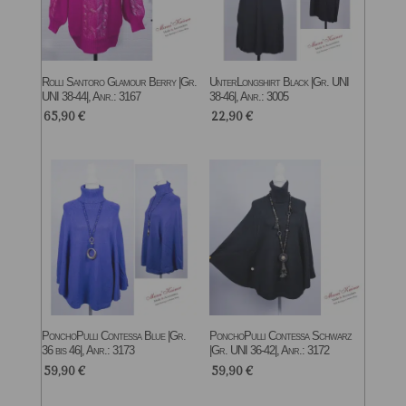
Rolli Santoro Glamour Berry |Gr.
UnterLongshirt Black |Gr. UNI
UNI 38-44|, Anr.: 3167
38-46|, Anr.: 3005
65,90
€
22,90
€
PonchoPulli Contessa Blue |Gr.
PonchoPulli Contessa Schwarz
36 bis 46|, Anr.: 3173
|Gr. UNI 36-42|, Anr.: 3172
59,90
€
59,90
€