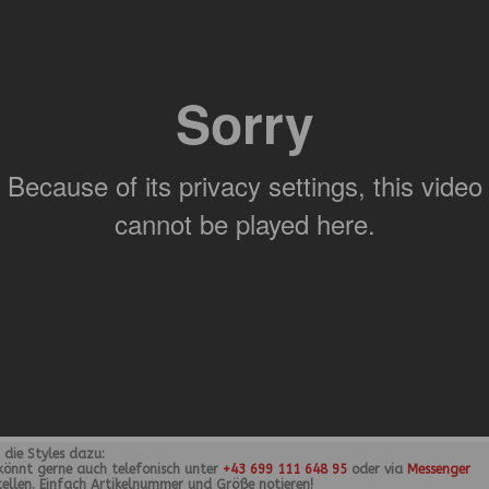
r die Styles dazu:
 könnt gerne auch telefonisch unter
+43 699 111 648 95
oder via
Messenger
tellen. Einfach Artikelnummer und Größe notieren!