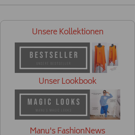
Unsere Kollektionen
Unser Lookbook
Manu's FashionNews