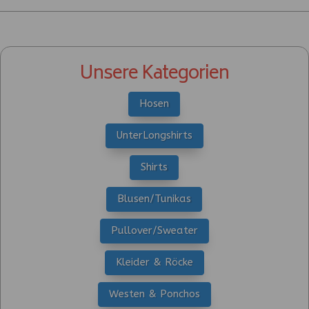
Unsere Kategorien
Hosen
UnterLongshirts
Shirts
Blusen/Tunikas
Pullover/Sweater
Kleider & Röcke
Westen & Ponchos