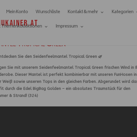
Mein Konto
Wunschliste
Kontakt & mehr
Kategorien
& Themenkollektionen
Impressum
antel Tropical Green
Entdecken Sie den Seidenfeelmantel Tropical Green 🌿
gen Sie mit unserem Seidenfeelmantel Tropical Green frischen Wind in I
erobe. Dieser Mantel ist perfekt kombinierbar mit unseren FunHosen i
r Weiß sowie unseren Tops in den gleichen Farben. Abgerundet wird da
it durch die Edel BigBag Golden – ein absolutes Traumstück für den
mer & Strand! (324)