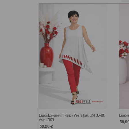
DesignLongshirt Trendy White |Gr. UNI 38-48|,
Designh
Anr.: 2871
59,9
59,90
€