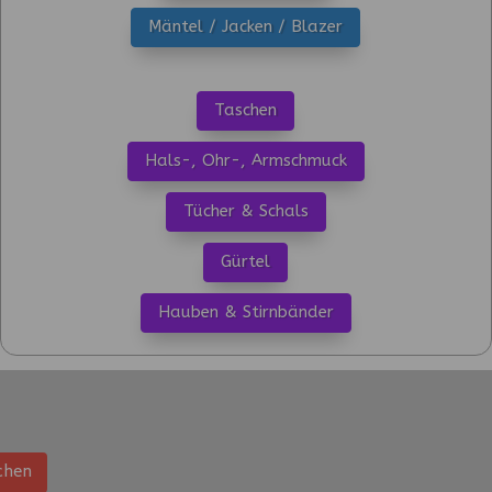
Mäntel / Jacken / Blazer
Taschen
Hals-, Ohr-, Armschmuck
Tücher & Schals
Gürtel
Hauben & Stirnbänder
chen