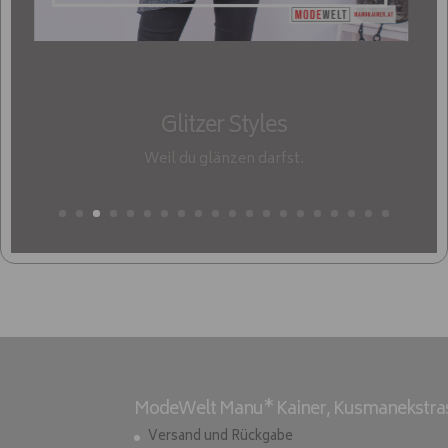
Glitzer Styles
Weil du glänzen darfst.
ModeWelt Manu* Kainer, Kusmanekstrass
Versand und Rückgabe