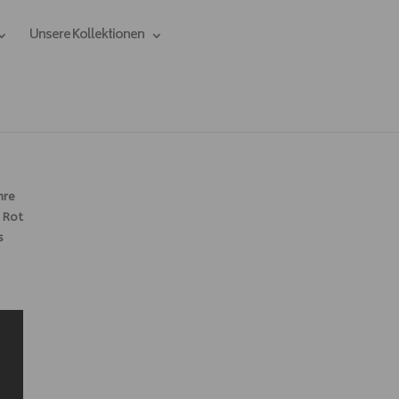
Unsere Kollektionen
hre
n Rot
s