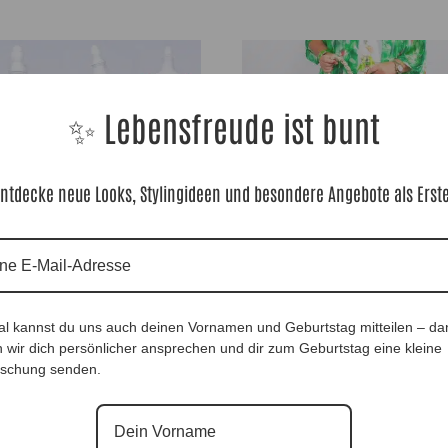
✨ Lebensfreude ist bunt
ntdecke neue Looks, Stylingideen und besondere Angebote als Erst
ongshirt Rot |Gr. UNI 38-46|, Anr.: 3106
Edel BigBag Golden, Anr.: 3650
0
€
119,90
€
al kannst du uns auch deinen Vornamen und Geburtstag mitteilen – da
 wir dich persönlicher ansprechen und dir zum Geburtstag eine kleine
schung senden.