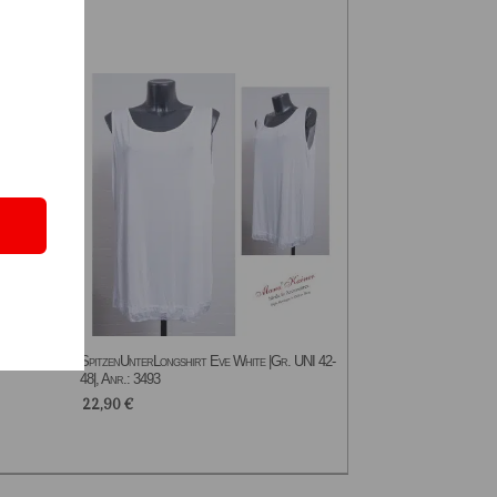
-48|,
SpitzenUnterLongshirt Eve White |Gr. UNI 42-
48|, Anr.: 3493
22,90
€