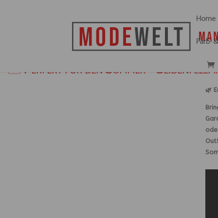
Home
Farb- 
🏝️ Perfekt für den Sommer – Seidenfeelm
🌿 
Brin
Gard
ode
Outf
Som