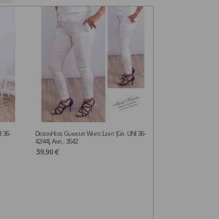
I 36-
DesignHose Glamour White Light |Gr. UNI 36-
42/44|, Anr.: 3542
59,90
€