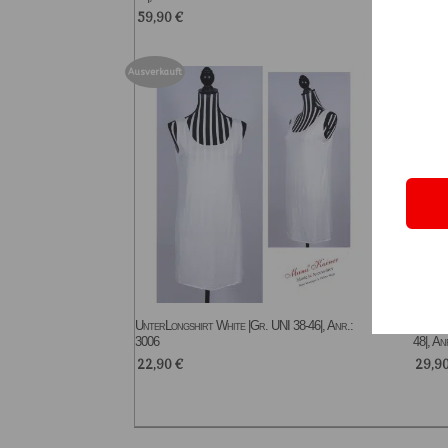
59,90
€
Ausverkauft
UnterLongshirt White |Gr. UNI 38-46|, Anr.:
Spitze
3006
48|, An
22,90
€
29,9