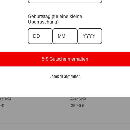
Geburtstag (für eine kleine
Überraschung)
5 € Gutschein erhalten
Jederzeit abmeldbar.
nLongshirt Dorie Rot, kurz |Gr. UNI 40-
SpitzenLongshirt Dorie White |Gr. UNI 40
r.: 3494
Anr.: 3499
0
€
29,90
€