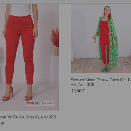
SeidenfeelMantel Tropical Green |Gr. UN
48+|, Anr.: 3649
79,90
€
ose Red Fun |Gr. 36 bis 48|, Anr.: 2759
0
€