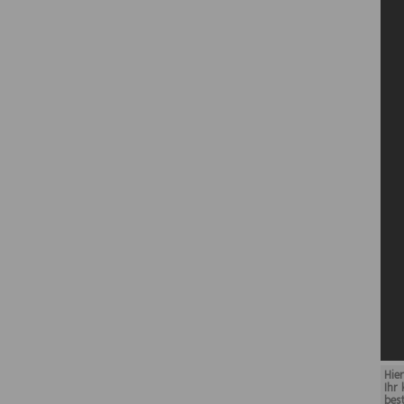
Hie
Ihr
bes