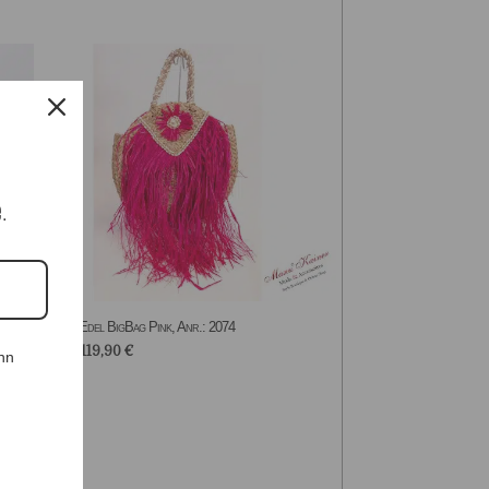
e.
Edel BigBag Pink, Anr.: 2074
119,90
€
nn