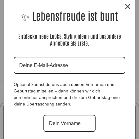
✨ Lebensfreude ist bunt
SweaterShirt Florance NeonGlitz
Entdecke neue Looks, Stylingideen und besondere
Green |Gr. UNI 36-46|, Anr.: 3690
Angebote als Erste.
59,90
€
Optional kannst du uns auch deinen Vornamen und
Geburtstag mitteilen – dann können wir dich
persönlicher ansprechen und dir zum Geburtstag eine
kleine Überraschung senden.