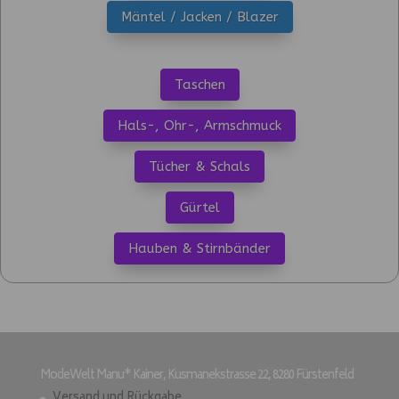
Mäntel / Jacken / Blazer
Taschen
Hals-, Ohr-, Armschmuck
Tücher & Schals
Gürtel
Hauben & Stirnbänder
ModeWelt Manu* Kainer, Kusmanekstrasse 22, 8280 Fürstenfeld
Versand und Rückgabe