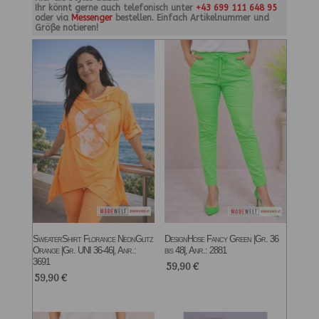
Ihr könnt gerne auch telefonisch unter
+43 699 111 648 95
oder via
Messenger
bestellen. Einfach Artikelnummer und
Größe notieren!
SweaterShirt Florance NeonGlitz
DesignHose Fancy Green |Gr. 36
Orange |Gr. UNI 36-46|, Anr.:
bis 48|, Anr.: 2881
3691
59,90
€
59,90
€