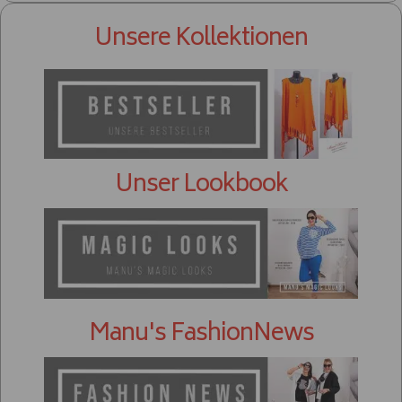
Unsere Kollektionen
Unser Lookbook
Manu's FashionNews