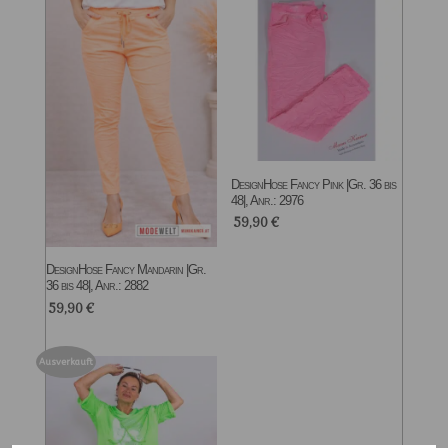
DesignHose Fancy Pink |Gr. 36 bis
48|, Anr.: 2976
59,90
€
DesignHose Fancy Mandarin |Gr.
36 bis 48|, Anr.: 2882
59,90
€
Ausverkauft