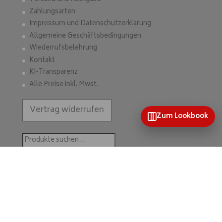
Zahlungsarten
Impressum und Datenschutzerklärung
Allgemeine Geschäftsbedingungen
Wiederrufsbelehrung
Kontakt
KI-Transparenz
Alle Preise inkl. Mwst.
Vertrag widerrufen
Zum Lookbook
Suchen
nach:
Suchen
Home
Mein Konto
Wunschliste
Kontakt & mehr
Kategorien