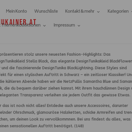
Mein Konto
Wunschliste
Kontakt & mehr
Kategorien
& Themenkollektionen
Impressum
er und luftigen Netzpullis! 🌟
präsentieren stolz unsere neuesten Fashion-Highlights: Das
gnTunikakleid Stella Black, das elegante DesignTunikakleid BlackFlower
 und die faszinierende DesignTunika BlackLightning. Diese Styles sind
ekt für einen stylischen Auftritt in Schwarz – ein zeitloser Klassiker! Un
 die kühleren Abende haben wir die NetzPullis Samantha Blue und Sama
k, die du bequem darüber ziehen kannst. Mit ihrem hauchdünnen Design 
 eleganten Transparenz verleihen sie jedem Outfit das gewisse Etwas.
 das ist noch nicht alles! Entdecke auch unsere Accessoires, darunter
kelnder Ohrschmuck, glamouröse Halsketten, schicke Armreifen und tren
chen, um deinen Look zu vervollkommnen. Bei uns findest du alles, was
einen sensationellen Auftritt benötigst. (148)