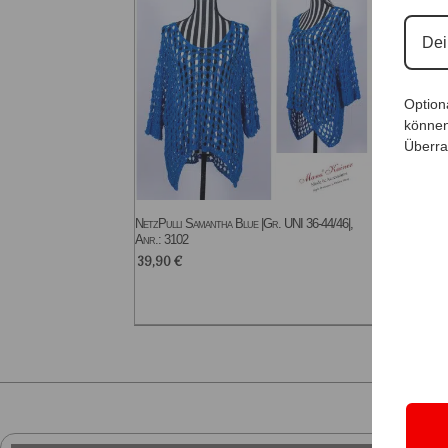
Option
können
Überra
NetzPulli Samantha Blue |Gr. UNI 36-44/46|,
Anr.: 3102
39,90
€