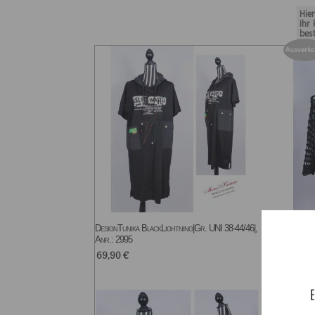
Hie
Ihr
bes
Ausverka
DesignTunika BlackLightning|Gr. UNI 38-44/46|,
NetzPu
Anr.: 2995
Anr.: 
69,90
€
39,9
E