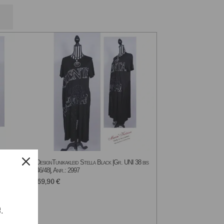
r.:
DesignTunikakleid Stella Black |Gr. UNI 38 bis
46/48|, Anr.: 2997
69,90
€
e.