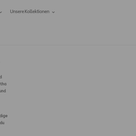
Unsere Kollektionen
d
ntha
und
dige
 du