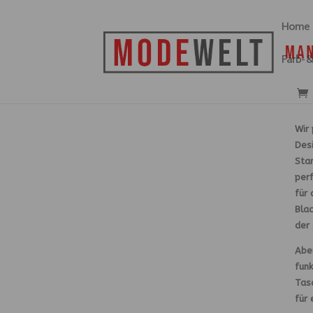
Home
Farb- 
🌟 Entdecke unsere trendigen Tunika-Kleid
Wir 
Desi
Star
perf
für
Blac
der
Aber
fun
Tas
für 